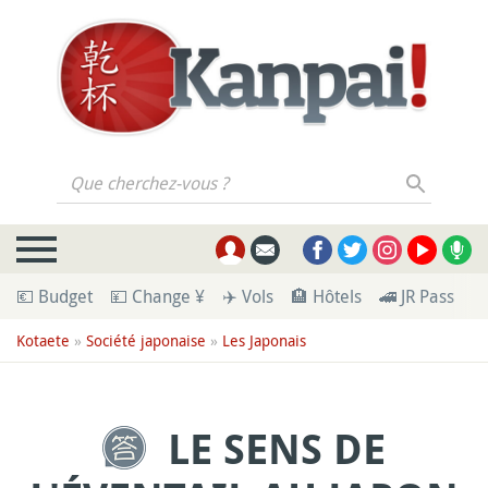
Que cherchez-vous ?
💶 Budget
💴 Change ¥
✈️ Vols
🏨 Hôtels
🚄 JR Pass
🪪
Kotaete
»
Société japonaise
»
Les Japonais
LE SENS DE