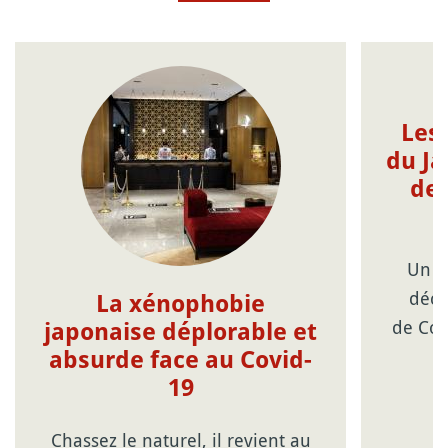
Les
du Ja
de 
Un p
déco
La xénophobie
de Cor
japonaise déplorable et
absurde face au Covid-
19
Chassez le naturel, il revient au