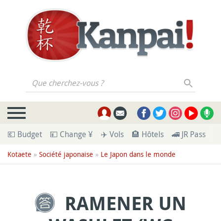
Que cherchez-vous ?
💶 Budget
💴 Change ¥
✈️ Vols
🏨 Hôtels
🚄 JR Pass
🪪
Kotaete
»
Société japonaise
»
Le Japon dans le monde
RAMENER UN