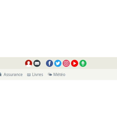
🧳 Assurance
📖 Livres
🌤 Météo