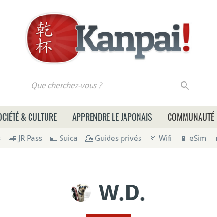
 cherchez-vous ?
OCIÉTÉ & CULTURE
APPRENDRE LE JAPONAIS
COMMUNAUTÉ
s
🚄 JR Pass
🪪 Suica
💁 Guides privés
🛜 Wifi
📱 eSim
W.D.