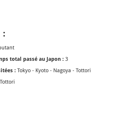
 :
butant
3
ps total passé au Japon :
Tokyo - Kyoto - Nagoya - Tottori
itées :
Tottori