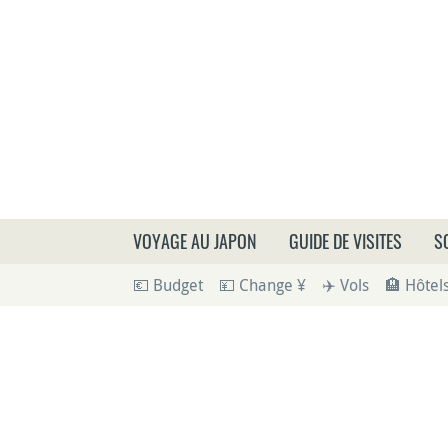
Que
VOYAGE AU JAPON
GUIDE DE VISITES
S
💶 Budget
💴 Change ¥
✈️ Vols
🏨 Hôtel