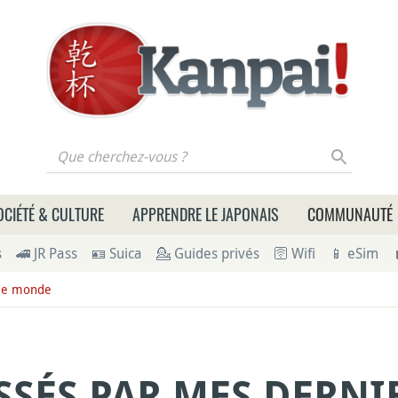
 cherchez-vous ?
OCIÉTÉ & CULTURE
APPRENDRE LE JAPONAIS
COMMUNAUTÉ
s
🚄 JR Pass
🪪 Suica
💁 Guides privés
🛜 Wifi
📱 eSim
 le monde
SSÉS PAR MES DERNI