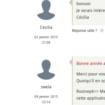
bonsoir
Je serais intér
Cécilia
Cécilia
Réponse utile ?
02 janvier 2015
21:08
Bonne année
a
Merci pour vos
Quoiqu'il en so
swela
Rosinepk>> Mer
09 janvier 2015
cette applicatio
22:14