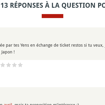
 13 RÉPONSES À LA QUESTION P
sée par tes Yens en échange de ticket restos si tu veux
 Japon !
en
avril
, mais ta proposition m'intéresse :)