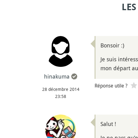
LES
Bonsoir :)
Je suis intéres
mon départ au
hinakuma
Réponse utile ?
28 décembre 2014
23:58
Salut !
Je ne pars qu'