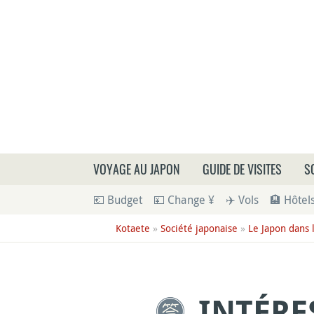
Que
VOYAGE AU JAPON
GUIDE DE VISITES
S
💶 Budget
💴 Change ¥
✈️ Vols
🏨 Hôtel
Kotaete
»
Société japonaise
»
Le Japon dans
INTÉRE