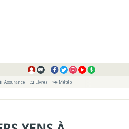
🧳 Assurance
📖 Livres
🌤 Météo
ERS YENS À