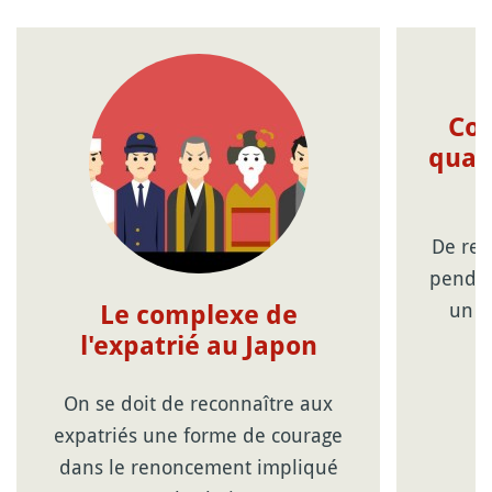
Com
quat
De ret
pendan
un d
Le complexe de
l'expatrié au Japon
On se doit de reconnaître aux
expatriés une forme de courage
dans le renoncement impliqué