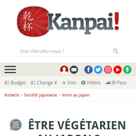
Que cherchez-vous ?
💶 Budget
💴 Change ¥
✈️ Vols
🏨 Hôtels
🚄 JR Pass
🪪
Kotaete
»
Société japonaise
»
Vivre au Japon
ÊTRE VÉGÉTARIEN