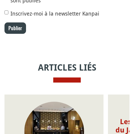
sont publiés
Inscrivez-moi à la newsletter Kanpai
Publier
ARTICLES LIÉS
Les
du Ja