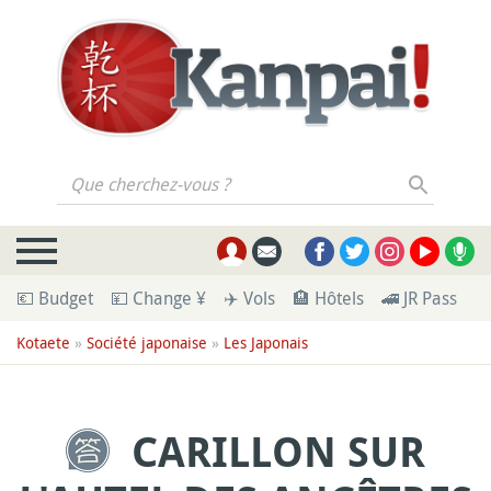
Que cherchez-vous ?
💶 Budget
💴 Change ¥
✈️ Vols
🏨 Hôtels
🚄 JR Pass
🪪
Kotaete
»
Société japonaise
»
Les Japonais
CARILLON SUR