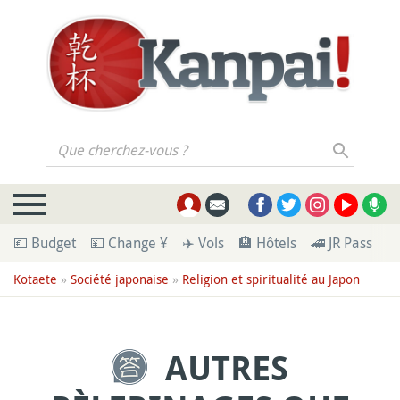
Que cherchez-vous ?
💶 Budget
💴 Change ¥
✈️ Vols
🏨 Hôtels
🚄 JR Pass
🪪
Kotaete
»
Société japonaise
»
Religion et spiritualité au Japon
AUTRES