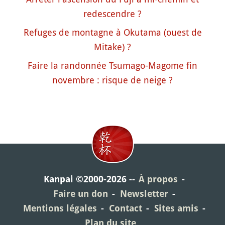
redescendre ?
Refuges de montagne à Okutama (ouest de
Mitake) ?
Faire la randonnée Tsumago-Magome fin
novembre : risque de neige ?
Kanpai ©2000-2026
À propos
Faire un don
Newsletter
Mentions légales
Contact
Sites amis
Plan du site