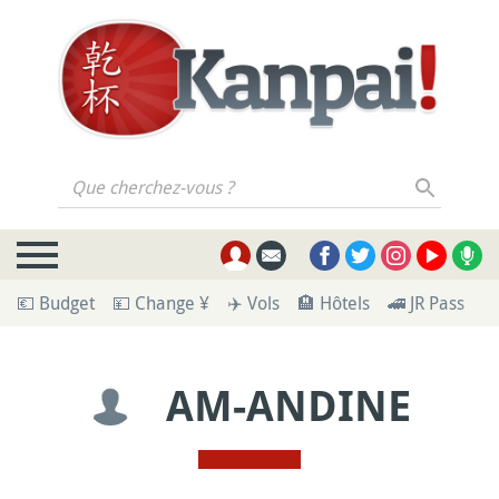
Que cherchez-vous ?
💶 Budget
💴 Change ¥
✈️ Vols
🏨 Hôtels
🚄 JR Pass
🪪
AM-ANDINE