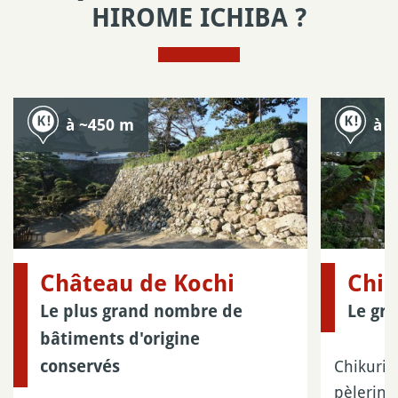
HIROME ICHIBA ?
à ~450 m
à 
Château de Kochi
Chik
Le plus grand nombre de
Le gr
bâtiments d'origine
Chikurin
conservés
pèlerina