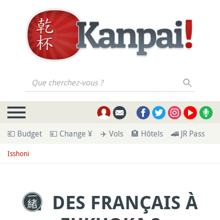
Que cherchez-vous ?
💶 Budget
💴 Change ¥
✈️ Vols
🏨 Hôtels
🚄 JR Pass
🪪
Isshoni
DES FRANÇAIS À