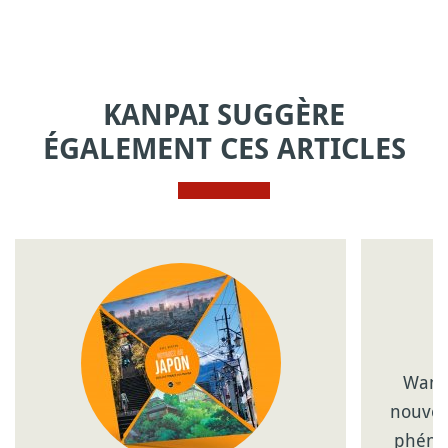
KANPAI SUGGÈRE
ÉGALEMENT CES ARTICLES
Wanp
nouveau
phéno