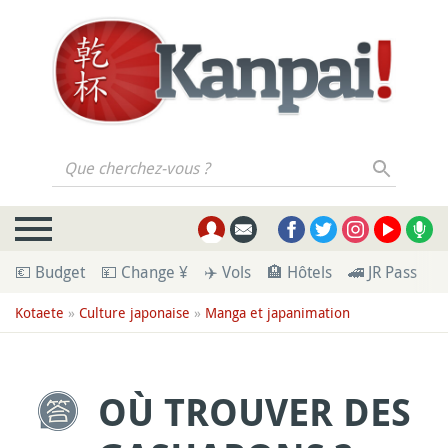
Que cherchez-vous ?
💶 Budget
💴 Change ¥
✈️ Vols
🏨 Hôtels
🚄 JR Pass
🪪
Kotaete
»
Culture japonaise
»
Manga et japanimation
OÙ TROUVER DES