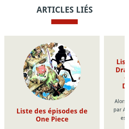
ARTICLES LIÉS
Lis
Drag
G
D
Alors
par Ak
Liste des épisodes de
est
One Piece