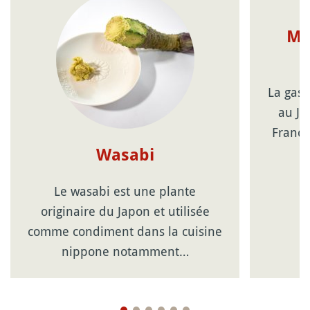
Ma
La gast
au Ja
France
Wasabi
Le wasabi est une plante
originaire du Japon et utilisée
comme condiment dans la cuisine
nippone notamment…