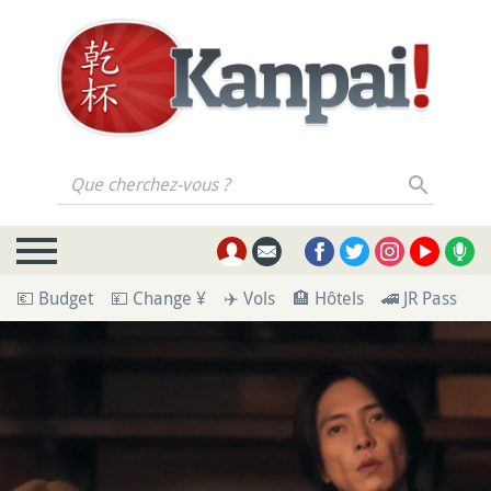
Que cherchez-vous ?
💶 Budget
💴 Change ¥
✈️ Vols
🏨 Hôtels
🚄 JR Pass
🪪