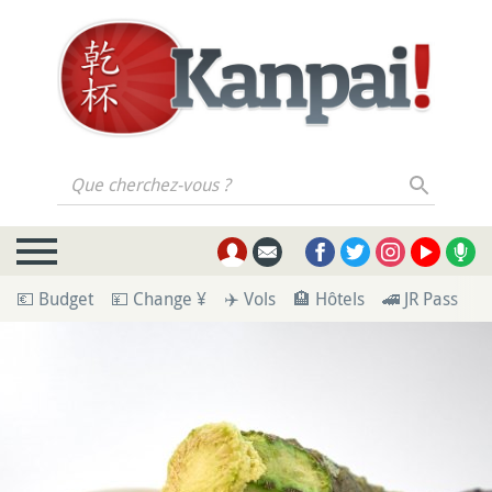
Que cherchez-vous ?
💶 Budget
💴 Change ¥
✈️ Vols
🏨 Hôtels
🚄 JR Pass
🪪