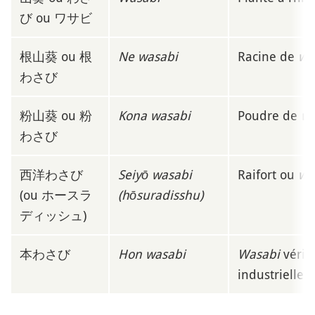
び ou ワサビ
根山葵 ou 根
Ne wasabi
Racine de
wa
わさび
粉山葵 ou 粉
Kona wasabi
Poudre de
wa
わさび
西洋わさび
Seiyō wasabi
Raifort ou
wa
(ou ホースラ
(hōsuradisshu)
ディッシュ)
本わさび
Hon wasabi
Wasabi
vérit
industrielle 