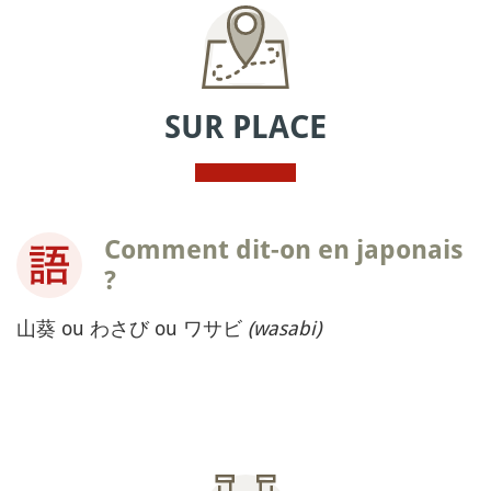
SUR PLACE
Comment dit-on en japonais
?
山葵 ou わさび ou ワサビ
(wasabi)