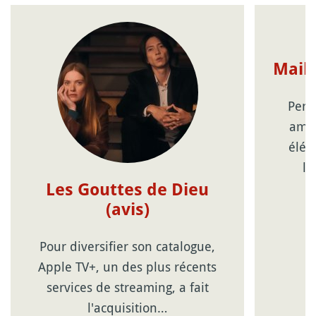
Maiko
Pers
amat
élég
la
Les Gouttes de Dieu
(avis)
Pour diversifier son catalogue,
Apple TV+, un des plus récents
services de streaming, a fait
l'acquisition…