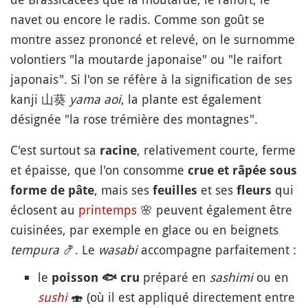
navet ou encore le radis. Comme son goût se
montre assez prononcé et relevé, on le surnomme
volontiers "la moutarde japonaise" ou "le raifort
japonais". Si l'on se réfère à la signification de ses
kanji 山葵
yama aoi
, la plante est également
désignée "la rose trémière des montagnes".
C'est surtout sa
, relativement courte, ferme
racine
et épaisse, que l'on consomme
crue et râpée sous
, mais ses
et ses
qui
forme de pâte
feuilles
fleurs
éclosent au
printemps
🌸
peuvent également être
cuisinées, par exemple en glace ou en beignets
tempura
🍤
. Le
wasabi
accompagne parfaitement :
le
préparé en
sashimi
ou en
poisson
🐟
cru
sushi
🍣
(où il est appliqué directement entre