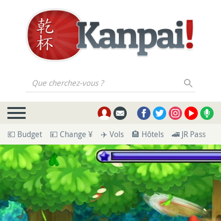
Que cherchez-vous ?
💶 Budget
💴 Change ¥
✈️ Vols
🏨 Hôtels
🚄 JR Pass
🪪