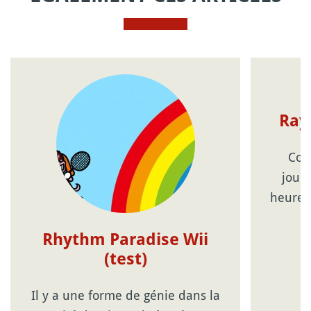
Ray
Com
joueu
heures
Rhythm Paradise Wii
(test)
Il y a une forme de génie dans la