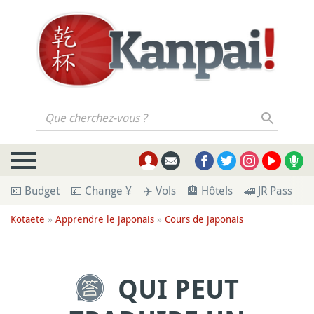
Que cherchez-vous ?
💶 Budget
💴 Change ¥
✈️ Vols
🏨 Hôtels
🚄 JR Pass
🪪
Kotaete
»
Apprendre le japonais
»
Cours de japonais
QUI PEUT