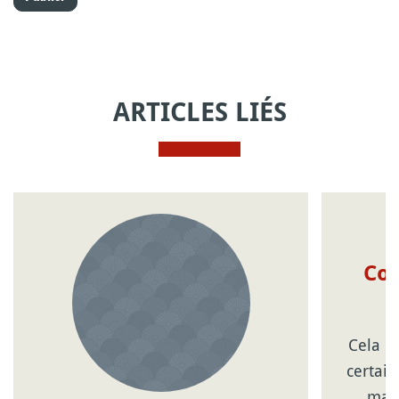
ARTICLES LIÉS
Com
n
Cela p
certain
mani