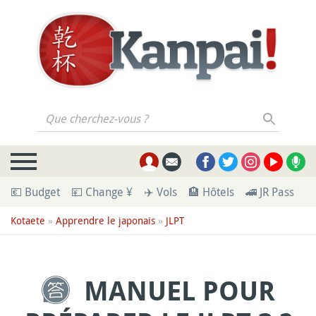
Que cherchez-vous ?
💶 Budget
💴 Change ¥
✈️ Vols
🏨 Hôtels
🚄 JR Pass
🪪
Kotaete
»
Apprendre le japonais
»
JLPT
MANUEL POUR