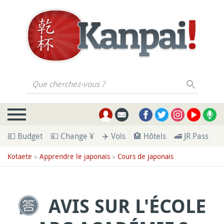
Que cherchez-vous ?
💶 Budget
💴 Change ¥
✈️ Vols
🏨 Hôtels
🚄 JR Pass
🪪
Kotaete
»
Apprendre le japonais
»
Cours de japonais
AVIS SUR L'ÉCOLE