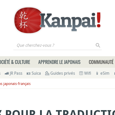
 cherchez-vous ?
OCIÉTÉ & CULTURE
APPRENDRE LE JAPONAIS
COMMUNAUTÉ
s
🚄 JR Pass
🪪 Suica
💁 Guides privés
🛜 Wifi
📱 eSim
s japonais-français
¥ POUR LA TRADUCTI