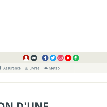
🧳 Assurance
📖 Livres
🌤 Météo
ON D'UNE