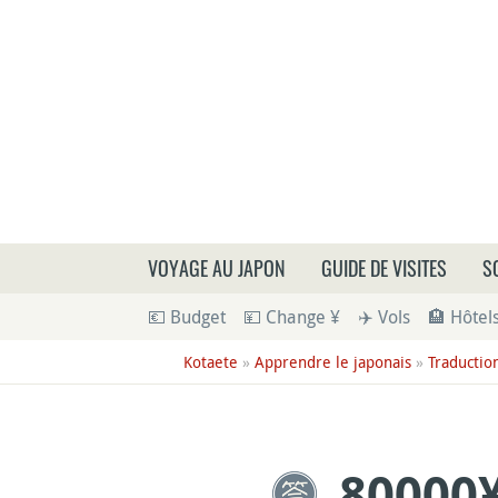
Que
VOYAGE AU JAPON
GUIDE DE VISITES
S
💶 Budget
💴 Change ¥
✈️ Vols
🏨 Hôtel
Kotaete
»
Apprendre le japonais
»
Traduction
80000