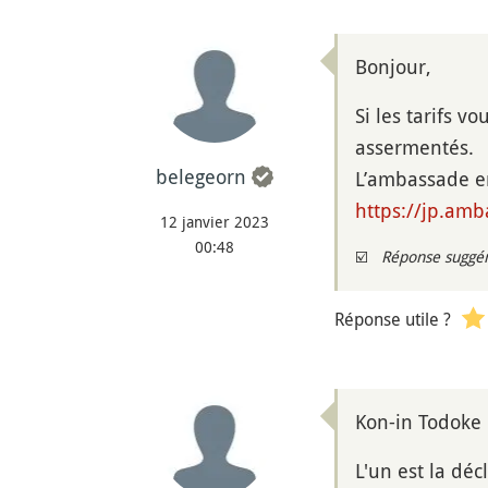
Bonjour,
Si les tarifs 
assermentés.
belegeorn
L’ambassade en
https://jp.amb
12 janvier 2023
00:48
☑️
Réponse suggé
Réponse utile ?
Kon-in Todoke 
L'un est la déc