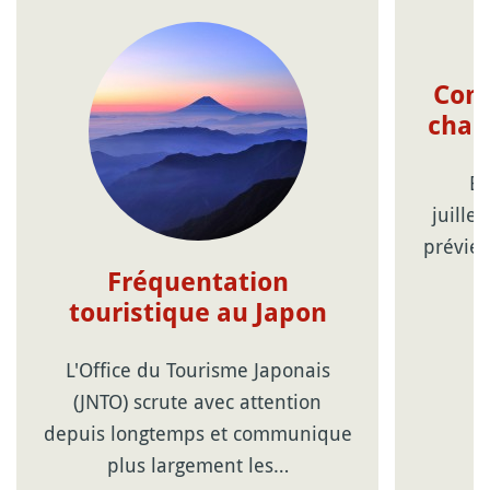
Com
chal
Be
juille
prévien
Fréquentation
touristique au Japon
L'Office du Tourisme Japonais
(JNTO) scrute avec attention
depuis longtemps et communique
plus largement les…