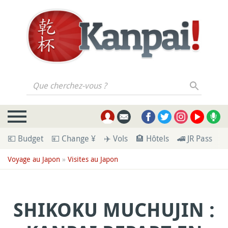
Que cherchez-vous ?
💶 Budget
💴 Change ¥
✈️ Vols
🏨 Hôtels
🚄 JR Pass
🪪
Voyage au Japon
»
Visites au Japon
SHIKOKU MUCHUJIN :