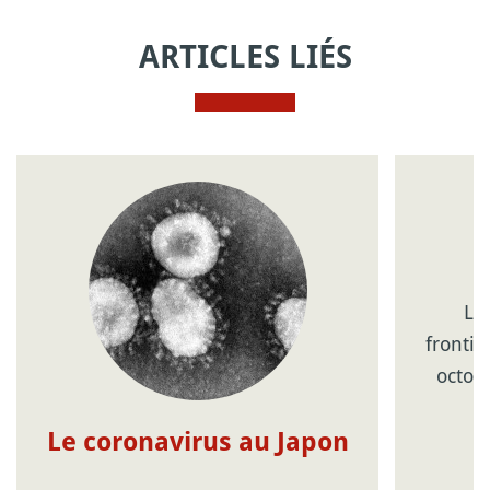
ARTICLES LIÉS
Lo
frontiè
octob
Le coronavirus au Japon