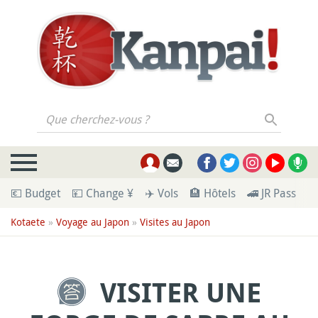
Que cherchez-vous ?
💶 Budget
💴 Change ¥
✈️ Vols
🏨 Hôtels
🚄 JR Pass
🪪
Kotaete
»
Voyage au Japon
»
Visites au Japon
VISITER UNE