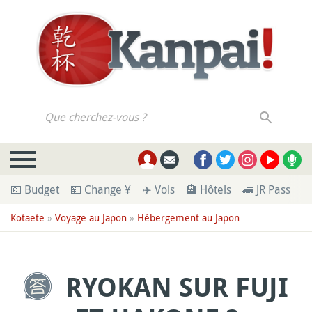
Que cherchez-vous ?
💶 Budget
💴 Change ¥
✈️ Vols
🏨 Hôtels
🚄 JR Pass
🪪
Kotaete
»
Voyage au Japon
»
Hébergement au Japon
RYOKAN SUR FUJI