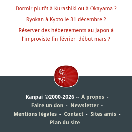
Dormir plutôt à Kurashiki ou à Okayama ?
Ryokan à Kyoto le 31 décembre ?
Réserver des hébergements au Japon à
l'improviste fin février, début mars ?
Kanpai ©2000-2026
À propos
Faire un don
Newsletter
Mentions légales
Contact
Sites amis
Plan du site