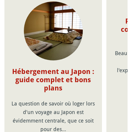
R
con
Beauco
c
l'expé
Hébergement au Japon :
guide complet et bons
plans
La question de savoir où loger lors
d'un voyage au Japon est
évidemment centrale, que ce soit
pour des…