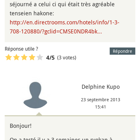
séjourné a celui ci qui était très agréable
tenseien hakone:
http://en.directrooms.com/hotels/info/1-3-
708-120880/?gclid=CMSE0NDR4bk…
Réponse utile ?
Répondre
(3 votes)
4
/5
Delphine Kupo
23 septembre 2013
15:41
Bonjour!
On a testé il y a 3 semaines un ryokan à