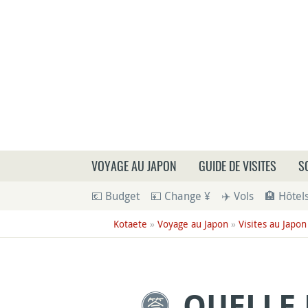
Que
VOYAGE AU JAPON
GUIDE DE VISITES
S
💶 Budget
💴 Change ¥
✈️ Vols
🏨 Hôtel
Kotaete
»
Voyage au Japon
»
Visites au Japon
QUELLE 