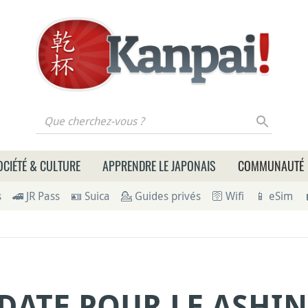
 cherchez-vous ?
OCIÉTÉ & CULTURE
APPRENDRE LE JAPONAIS
COMMUNAUTÉ
s
🚄 JR Pass
🪪 Suica
💁 Guides privés
🛜 Wifi
📱 eSim
DATE POUR LE ASHI