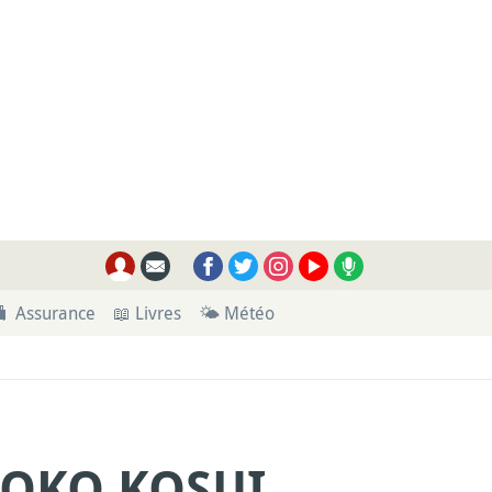
🧳 Assurance
📖 Livres
🌤 Météo
NOKO KOSUI