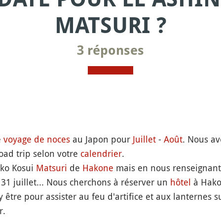
MATSURI ?
3 réponses
e
voyage de noces
au Japon pour
Juillet
-
Août
. Nous avo
ad trip selon votre
calendrier
.
oko Kosui
Matsuri
de
Hakone
mais en nous renseignant su
 31 juillet... Nous cherchons à réserver un
hôtel
à Hako
être pour assister au feu d'artifice et aux lanternes sur
r.