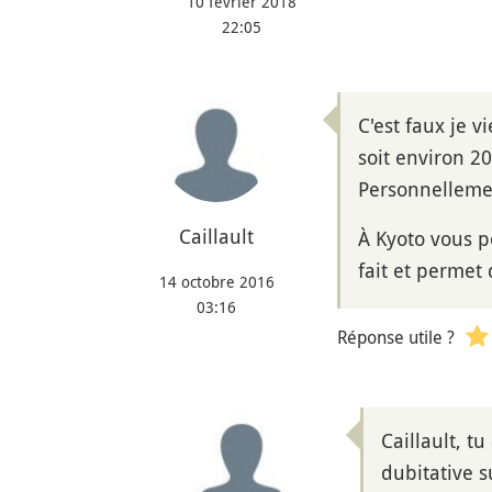
10 février 2018
22:05
C'est faux je v
soit environ 20
Personnellement
Caillault
À Kyoto vous p
fait et permet 
14 octobre 2016
03:16
Réponse utile ?
Caillault, tu
dubitative su