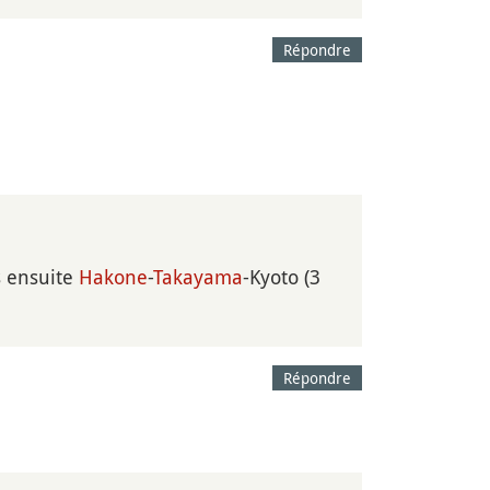
Répondre
s ensuite
Hakone
-
Takayama
-Kyoto (3
Répondre