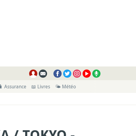
🧳 Assurance
📖 Livres
🌤 Météo
A / TOKYO -