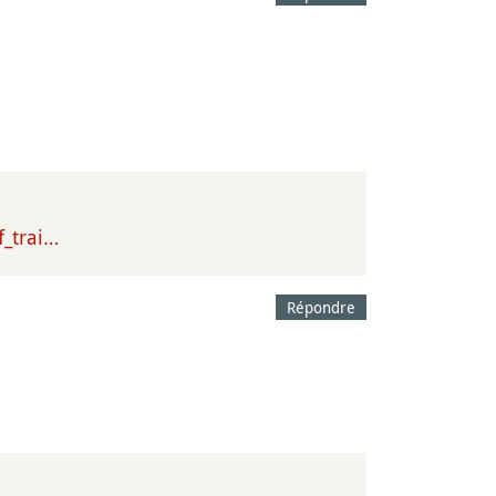
f_trai…
Répondre