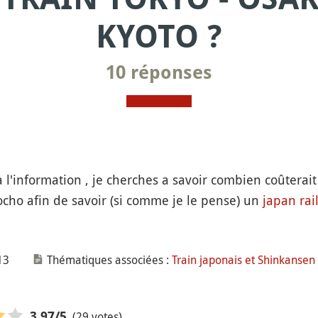
KYOTO ?
10 réponses
l'information , je cherches a savoir combien coûterait
cho afin de savoir (si comme je le pense) un
japan rai
13
Thématiques associées :
Train japonais et Shinkansen
(29 votes)
3,97
/5