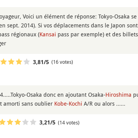
oyageur, Voici un élément de réponse: Tokyo-Osaka se f
en sept. 2014). Si vos déplacements dans le Japon sont l
pass régionaux (
Kansai
pass par exemple) et des billets
ger
(16 votes)
3,81
/5
4.....Tokyo-Osaka donc en ajoutant Osaka-
Hiroshima
pu
t amorti sans oublier
Kobe
-
Kochi
A/R ou alors ......
(14 votes)
3,21
/5