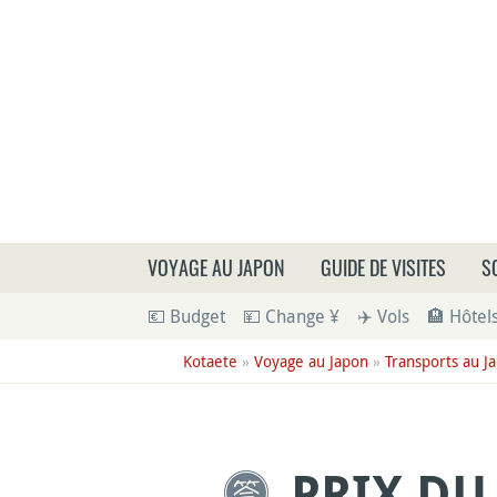
Que
VOYAGE AU JAPON
GUIDE DE VISITES
S
💶 Budget
💴 Change ¥
✈️ Vols
🏨 Hôtel
Kotaete
»
Voyage au Japon
»
Transports au J
PRIX DU