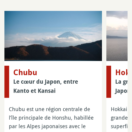
Chubu
Hok
Le cœur du Japon, entre
La gra
Kanto et Kansai
Japon
Chubu est une région centrale de
Hokkaido
l’île principale de Honshu, habillée
grande î
par les Alpes japonaises avec le
superfic