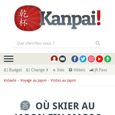
Que cherchez-vous ?
💶 Budget
💴 Change ¥
✈️ Vols
🏨 Hôtels
🚄 JR Pass
🪪
Kotaete
»
Voyage au Japon
»
Visites au Japon
OÙ SKIER AU