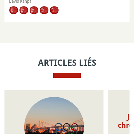
L'avis Kanpai
ARTICLES LIÉS
JO
chro