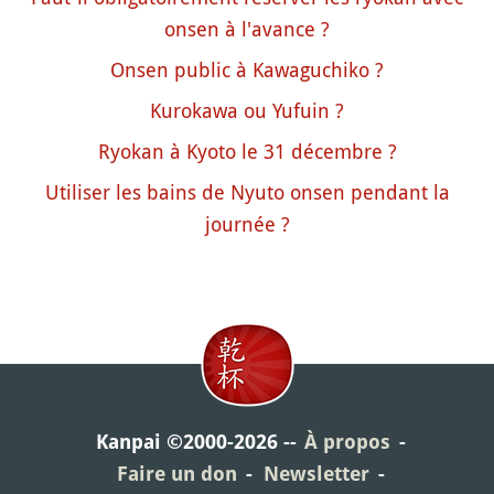
onsen à l'avance ?
Onsen public à Kawaguchiko ?
Kurokawa ou Yufuin ?
Ryokan à Kyoto le 31 décembre ?
Utiliser les bains de Nyuto onsen pendant la
journée ?
Kanpai ©2000-2026
À propos
Faire un don
Newsletter