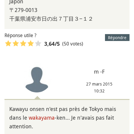
Japon
〒279-0013
千葉県浦安市日の出７丁目３−１２
Réponse utile ?
Répondre
(50 votes)
3,64
/5
m -F
27 mars 2015
10:32
Kawayu onsen n'est pas près de Tokyo mais
dans le
wakayama
-ken… Je n'avais pas fait
attention.