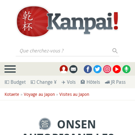
Que cherchez-vous ?
💶 Budget
💴 Change ¥
✈️ Vols
🏨 Hôtels
🚄 JR Pass
🪪
Kotaete
»
Voyage au Japon
»
Visites au Japon
ONSEN