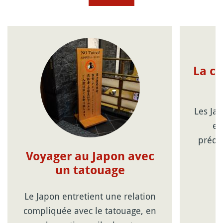
La c
Les Ja
en
prédil
Voyager au Japon avec
un tatouage
Le Japon entretient une relation
compliquée avec le tatouage, en