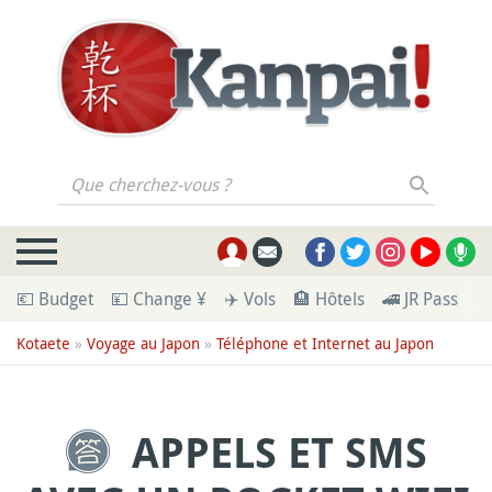
Que cherchez-vous ?
💶 Budget
💴 Change ¥
✈️ Vols
🏨 Hôtels
🚄 JR Pass
🪪
Kotaete
»
Voyage au Japon
»
Téléphone et Internet au Japon
APPELS ET SMS