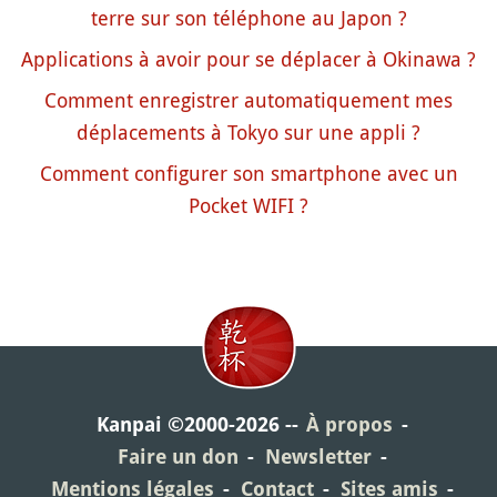
terre sur son téléphone au Japon ?
Applications à avoir pour se déplacer à Okinawa ?
Comment enregistrer automatiquement mes
déplacements à Tokyo sur une appli ?
Comment configurer son smartphone avec un
Pocket WIFI ?
Kanpai ©2000-2026
À propos
Faire un don
Newsletter
Mentions légales
Contact
Sites amis