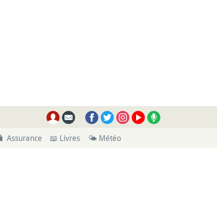
🧳 Assurance
📖 Livres
🌤 Météo