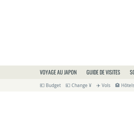
Que
VOYAGE AU JAPON
GUIDE DE VISITES
S
💶 Budget
💴 Change ¥
✈️ Vols
🏨 Hôtel