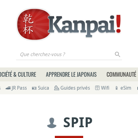
 cherchez-vous ?
OCIÉTÉ & CULTURE
APPRENDRE LE JAPONAIS
COMMUNAUTÉ
s
🚄 JR Pass
🪪 Suica
💁 Guides privés
🛜 Wifi
📱 eSim
SPIP