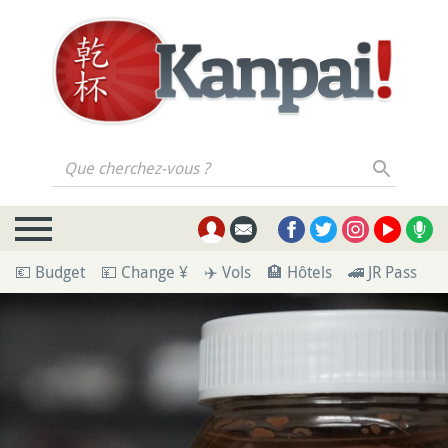
Que cherchez-vous ?
💶 Budget
💴 Change ¥
✈️ Vols
🏨 Hôtels
🚄 JR Pass
🪪