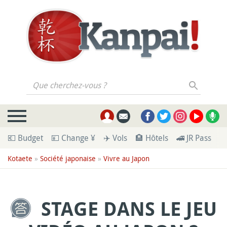
Que cherchez-vous ?
💶 Budget
💴 Change ¥
✈️ Vols
🏨 Hôtels
🚄 JR Pass
🪪
Kotaete
»
Société japonaise
»
Vivre au Japon
STAGE DANS LE JEU