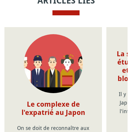
ARTICLES LIÉS
La s
étud
et 
bloq
Il y 
Japon
Le complexe de
l'int
l'expatrié au Japon
On se doit de reconnaître aux