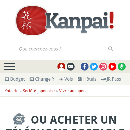
Que cherchez-vous ?
💶 Budget
💴 Change ¥
✈️ Vols
🏨 Hôtels
🚄 JR Pass
🪪
Kotaete
»
Société japonaise
»
Vivre au Japon
OU ACHETER UN