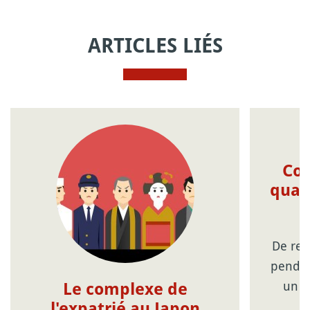
ARTICLES LIÉS
Com
quat
De ret
pendan
un d
Le complexe de
l'expatrié au Japon