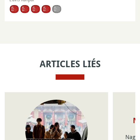
ARTICLES LIÉS
N
Nagos