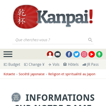
Que cherchez-vous ?
💶 Budget
💴 Change ¥
✈️ Vols
🏨 Hôtels
🚄 JR Pass
🪪
Kotaete
»
Société japonaise
»
Religion et spiritualité au Japon
INFORMATIONS