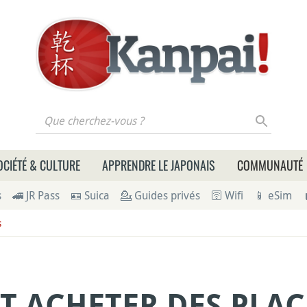
 cherchez-vous ?
OCIÉTÉ & CULTURE
APPRENDRE LE JAPONAIS
COMMUNAUTÉ
s
🚄 JR Pass
🪪 Suica
💁 Guides privés
🛜 Wifi
📱 eSim
s
 ACHETER DES PLAC