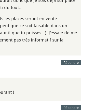
faudrait donc que je sois déjà sur place
i du tout...
ts les places seront en vente
peut que ce soit faisable dans un
ut-il que tu puisses...). J'essaie de me
ement pas très informatif sur la
Répondre
ourant !
Répondre