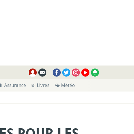
🧳 Assurance
📖 Livres
🌤 Météo
ES POUR LES