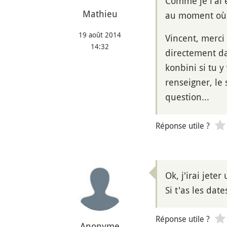
Comme je l'ai é
Mathieu
au moment où l
19 août 2014
Vincent, merci
14:32
directement da
konbini si tu y
renseigner, le
question...
Réponse utile ?
Ok, j'irai jeter 
Si t'as les dat
Réponse utile ?
Anonyme