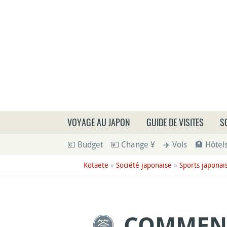
Que
VOYAGE AU JAPON
GUIDE DE VISITES
S
💶 Budget
💴 Change ¥
✈️ Vols
🏨 Hôtel
Kotaete
»
Société japonaise
»
Sports japonai
COMMENT