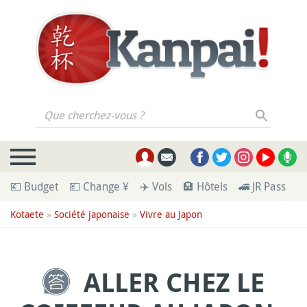
Que cherchez-vous ?
💶 Budget
💴 Change ¥
✈️ Vols
🏨 Hôtels
🚄 JR Pass
🪪
Kotaete
»
Société japonaise
»
Vivre au Japon
ALLER CHEZ LE