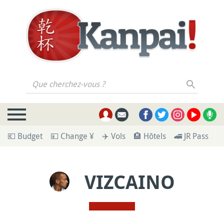
Que cherchez-vous ?
💶 Budget
💴 Change ¥
✈️ Vols
🏨 Hôtels
🚄 JR Pass
🪪
VIZCAINO