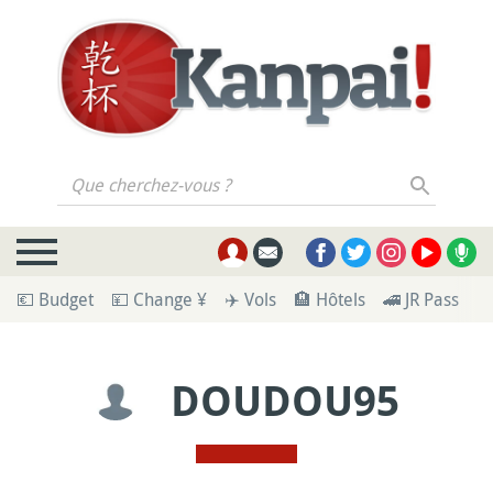
Que cherchez-vous ?
💶 Budget
💴 Change ¥
✈️ Vols
🏨 Hôtels
🚄 JR Pass
🪪
DOUDOU95