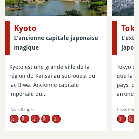
Kyoto
Tok
L'ancienne capitale japonaise
L'extr
magique
japona
Kyoto est une grande ville de la
Tokyo es
région du Kansai au sud-ouest du
que la p
lac Biwa. Ancienne capitale
pays, c
impériale du…
arrondi
L'avis Kanpai
L'avis Kanp