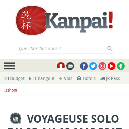
Que cherchez-vous ?
💶 Budget
💴 Change ¥
✈️ Vols
🏨 Hôtels
🚄 JR Pass
🪪
Isshoni
VOYAGEUSE SOLO