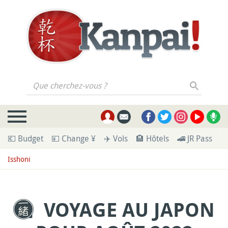
Que cherchez-vous ?
💶 Budget
💴 Change ¥
✈️ Vols
🏨 Hôtels
🚄 JR Pass
🪪
Isshoni
VOYAGE AU JAPON