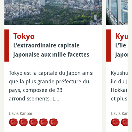
Tokyo
Kyu
L'extraordinaire capitale
L'île 
japonaise aux mille facettes
Japon
Tokyo est la capitale du Japon ainsi
Kyushu e
que la plus grande préfecture du
île du J
pays, composée de 23
Hokkaido
arrondissements. L…
et plus…
L'avis Kanpai
L'avis Kanp