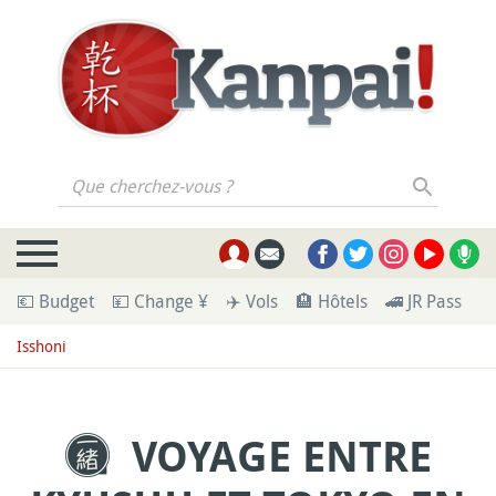
Que cherchez-vous ?
💶 Budget
💴 Change ¥
✈️ Vols
🏨 Hôtels
🚄 JR Pass
🪪
Isshoni
VOYAGE ENTRE