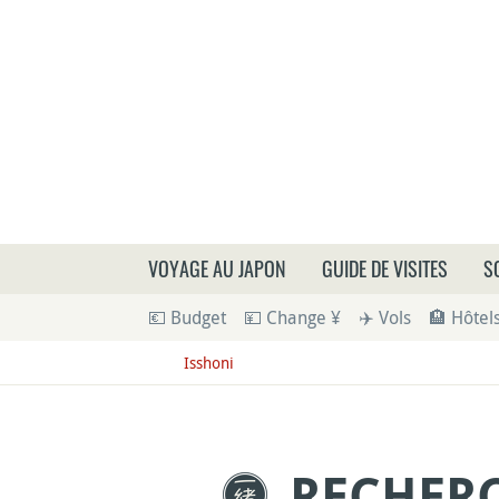
Que
VOYAGE AU JAPON
GUIDE DE VISITES
S
💶 Budget
💴 Change ¥
✈️ Vols
🏨 Hôtel
Isshoni
RECHER