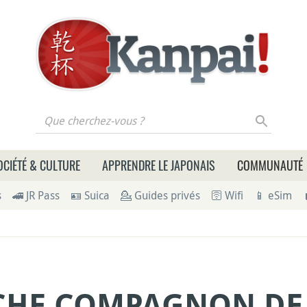
 cherchez-vous ?
OCIÉTÉ & CULTURE
APPRENDRE LE JAPONAIS
COMMUNAUTÉ
s
🚄 JR Pass
🪪 Suica
💁 Guides privés
🛜 Wifi
📱 eSim
CHE COMPAGNON DE 