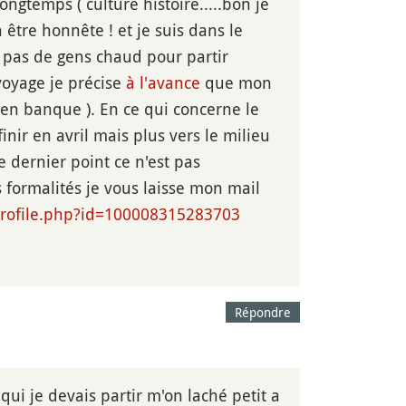
ngtemps ( culture histoire.....bon je
n être honnête ! et je suis dans le
 pas de gens chaud pour partir
 voyage je précise
à l'avance
que mon
 en banque ). En ce qui concerne le
nir en avril mais plus vers le milieu
 dernier point ce n'est pas
s formalités je vous laisse mon mail
profile.php?id=100008315283703
Répondre
ui je devais partir m'on laché petit a