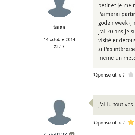
petit et je me
j'aimerai part
goden week ( n
taiga
j'ai 20 ans je 
14 octobre 2014
visité et decou
23:19
si t'es intéres
meme un messa
Réponse utile ?
J'ai lu tout vo
Réponse utile ?
Cahill123