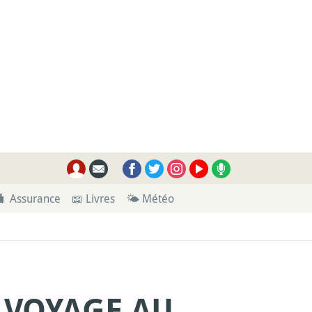
🧳 Assurance
📖 Livres
🌤 Météo
VOYAGE AU