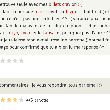
 retrouve seule avec mes
billets d'avion
:'(
ir dans la periode
mars
- avril car
février
il fait froid ( e
on ce n'est pas une carte bleu ^^ ) ( vacance pour be
suis fan de manga et de la culture nippon ... et je souh
vrir
tokyo
,
kyoto
et le
kansai
et pourquoi pas d'autre ^
ser je te laisse mon e-mail roseline.perrotte@hotmail.f
ge pour comfirmé que tu a bien lu ma réponse ^^
s commentaires , je vous repondrai tous par email :)
(1 vote)
4
/5