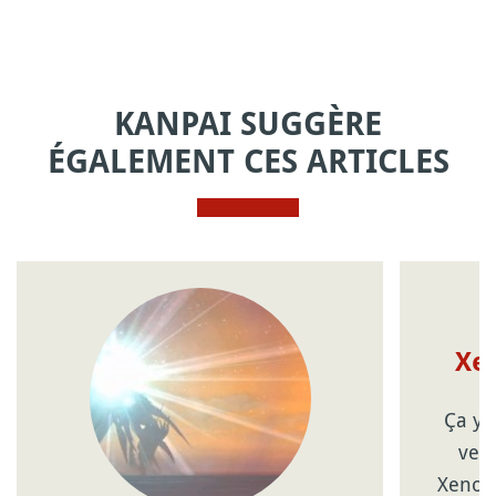
KANPAI SUGGÈRE
ÉGALEMENT CES ARTICLES
Xen
Ça y 
vers
Xenob