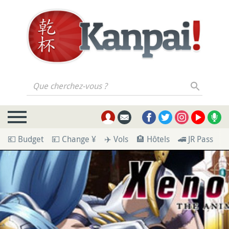
Que cherchez-vous ?
💶 Budget
💴 Change ¥
✈️ Vols
🏨 Hôtels
🚄 JR Pass
🪪