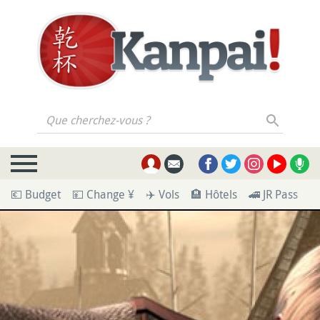
Que cherchez-vous ?
💶 Budget
💴 Change ¥
✈️ Vols
🏨 Hôtels
🚄 JR Pass
🪪