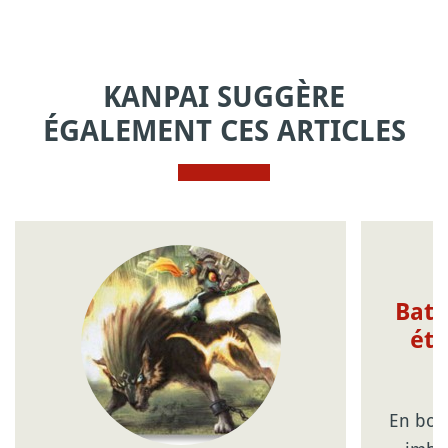
KANPAI SUGGÈRE
ÉGALEMENT CES ARTICLES
Bate
éte
En bon 