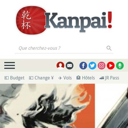
Que cherchez-vous ?
💶 Budget
💴 Change ¥
✈️ Vols
🏨 Hôtels
🚄 JR Pass
🪪