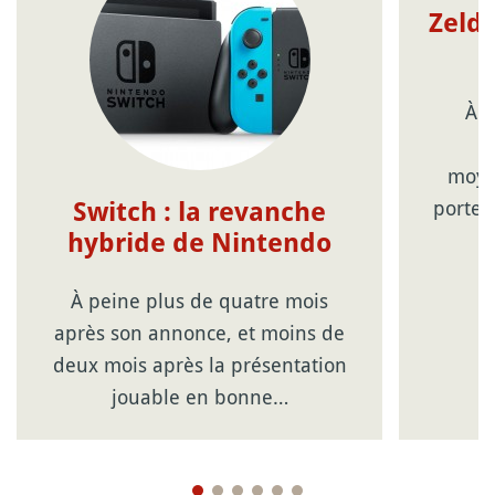
Zelda
À r
moyen
porte-
Switch : la revanche
hybride de Nintendo
À peine plus de quatre mois
après son annonce, et moins de
deux mois après la présentation
jouable en bonne…