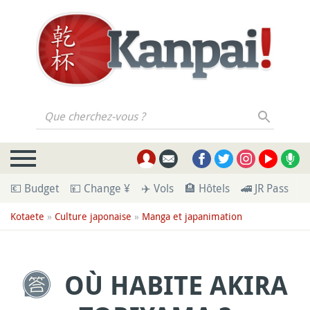
Que cherchez-vous ?
💶 Budget
💴 Change ¥
✈️ Vols
🏨 Hôtels
🚄 JR Pass
🪪
Kotaete
»
Culture japonaise
»
Manga et japanimation
OÙ HABITE AKIRA