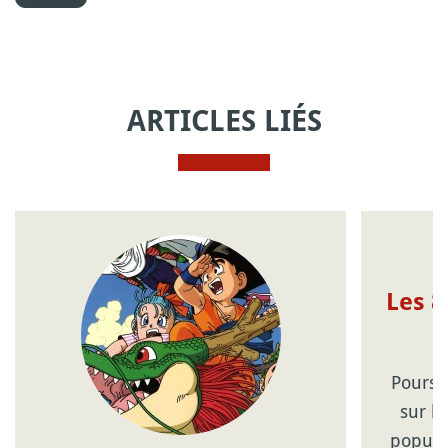
ARTICLES LIÉS
Les 8
Poursui
sur le
populai