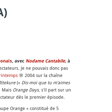
A)
onais
, avec
Nodame Cantabile
, à
ctateurs. Je ne pouvais donc pas
rintemps
🌸
2004 sur la chaîne
Ittekure
(«
Dis-moi que tu m’aimes
. Mais
Orange Days
, s’il part sur un
ectateur dès le premier épisode.
roupe Orange » constitué de 5