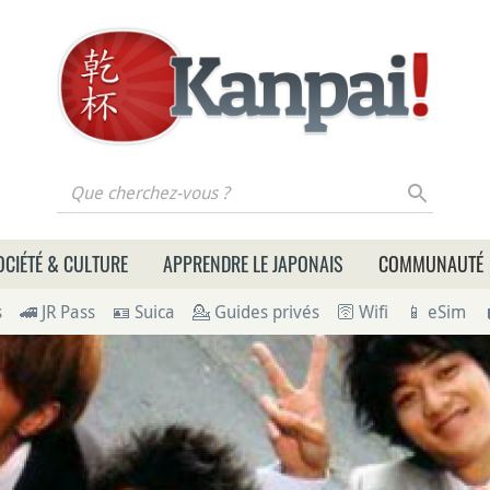
 cherchez-vous ?
OCIÉTÉ & CULTURE
APPRENDRE LE JAPONAIS
COMMUNAUTÉ
s
🚄 JR Pass
🪪 Suica
💁 Guides privés
🛜 Wifi
📱 eSim