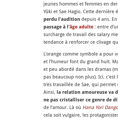
jeunes hommes et femmes en dernièr
Yûki et Sae Hagio. Cette dernière 
depuis 4 ans. En 
perdu l’audition
: entre d’un
passage à l’
âge adulte
surcharge de travail des salary m
tendance à renforcer ce clivage q
L’orange comme symbole a pour vo
et l’humeur font du grand huit. M
et peu abordé dans les dramas (mai
pas beaucoup non plus). Ici, c’est
très travaillée de Sae, qui permet 
Ainsi,
la relation amoureuse va d
ne pas cristalliser ce genre de di
de l’amour. Là où
Hana Yori Dang
cela soit vulgaire, les protagoni