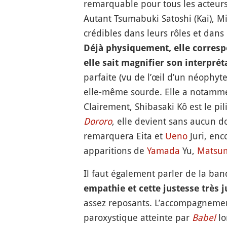
remarquable pour tous les acteurs
Autant Tsumabuki Satoshi (Kai), M
crédibles dans leurs rôles et dans 
Déjà physiquement, elle corresp
elle sait magnifier son interprét
parfaite (vu de l’œil d’un néophyte
elle-même sourde. Elle a notamment
Clairement, Shibasaki Kô est le pi
Dororo
, elle devient sans aucun d
remarquera Eita et
Ueno
Juri, enc
apparitions de
Yamada
Yu,
Matsu
Il faut également parler de la ba
empathie et cette justesse très j
assez reposants. L’accompagnement
paroxystique atteinte par
Babel
lo