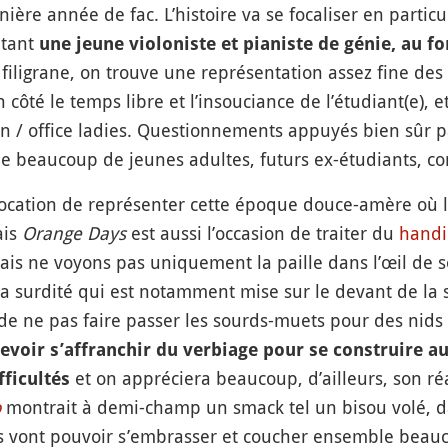
e année de fac. L’histoire va se focaliser en particul
étant
une jeune violoniste et pianiste de génie, au fo
filigrane, on trouve une représentation assez fine des
 côté le temps libre et l’insouciance de l’étudiant(e), et
en / office ladies. Questionnements appuyés bien sûr p
ue beaucoup de jeunes adultes, futurs ex-étudiants, 
cation de représenter cette époque douce-amère où l’
ais
Orange Days
est aussi l’occasion de traiter du
handi
s ne voyons pas uniquement la paille dans l’œil de son
 la surdité qui est notamment mise sur le devant de la 
de ne pas faire passer les sourds-muets pour des nids à
evoir s’affranchir du verbiage pour se construire au
et on appréciera beaucoup, d’ailleurs, son r
fficultés
o
montrait à demi-champ un smack tel un bisou volé, 
stes vont pouvoir s’embrasser et coucher ensemble beau