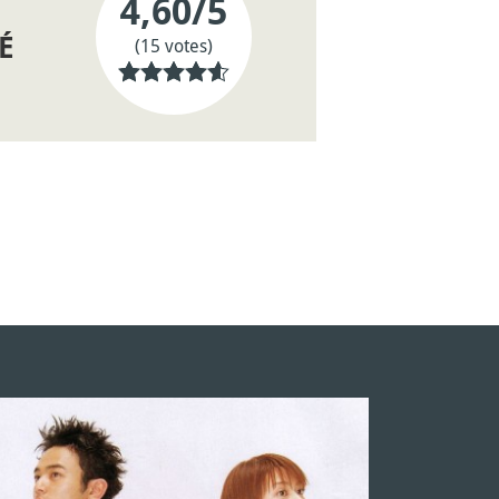
4,60
/5
É
(15 votes)