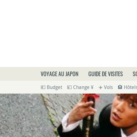
Que
VOYAGE AU JAPON
GUIDE DE VISITES
S
💶 Budget
💴 Change ¥
✈️ Vols
🏨 Hôtel