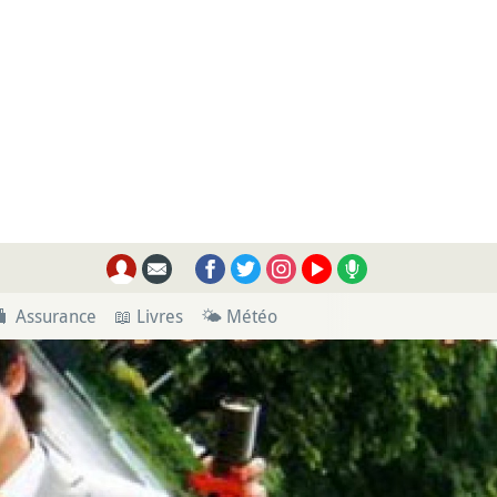
🧳 Assurance
📖 Livres
🌤 Météo