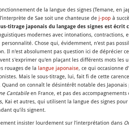
onctionnement de la langue des signes (Temane, en japo
l’interprète de Sae soit une chanteuse de
j-pop
à succès
ous-titrage japonais du langage des signes est écrit 
inguistiques modernes avec intonations, contractions, et
rte personnalité. Chose qui, évidemment, n'est pas poss
tion. Il n'est absolument pas question ici de déprécier 
ent s'exprimer qu'en plaçant les différents mots les u
les rouages de la
langue japonaise
, ce qui occasionne d
stes. Mais le sous-titrage, lui, fait fi de cette caren
.. Quand on connaît le désintérêt notable des Japonais p
e Cantabile
en France, et pas des accompagnements dan
, Kai et autres, qui utilisent la langue des signes po
dant qu’ils signent.
lement insister lourdement sur l’interprétation dans
O