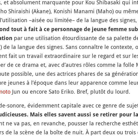
, et absolument marquante pour Kou Shibasaki qui int
iho Shiraishi (Akane), Konishi Manami (Maho) ou même
l’utilisation –aisée ou limitée– de la langue des signes
ond tout à fait à ce personnage de jeune femme sub
par une utilisation étourdissante de sa palette d
ation
) de la langue des signes. Sans connaître le contexte, on
 fait un travail extraordinaire sur le regard et sur l
lier de ce drama et, avec d’autres rôles comme la folle
oute possible, une des actrices phares de sa génération
ore jeunes à l’époque dans leur apparence comme leur 
moto
Jun ou encore Sato Eriko. Bref, plutôt du lourd.
nde-sonore, évidemment capitale avec ce genre de sujet
udicieuses. Mais elles savent aussi se retirer pour l
 ne va pas, en revanche, pousser la recherche esthét
rs de la scène de la boîte de nuit. À part deux ou trois