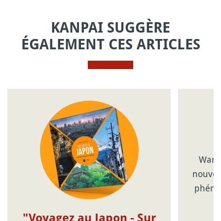
KANPAI SUGGÈRE
ÉGALEMENT CES ARTICLES
Wanp
nouveau
phéno
"Voyagez au Japon - Sur