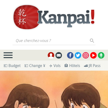
Que cherchez-vous ?
💶 Budget
💴 Change ¥
✈️ Vols
🏨 Hôtels
🚄 JR Pass
🪪