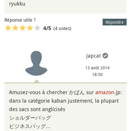
ryukku
Réponse utile ?
Répondre
(4 votes)
4
/5
Japcat
13 août 2014
18:50
Amusez-vous à chercher かばん sur
amazon
.jp:
dans la catégorie kaban justement, la plupart
des sacs sont anglicisés
ショルダーバッグ
ビジネスバッグ...