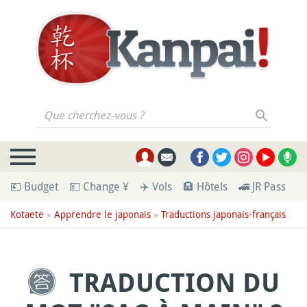
Que cherchez-vous ?
💶 Budget
💴 Change ¥
✈️ Vols
🏨 Hôtels
🚄 JR Pass
🪪
Kotaete
»
Apprendre le japonais
»
Traductions japonais-français
TRADUCTION DU