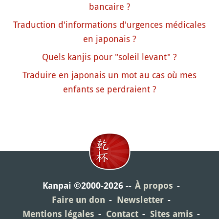
bancaire ?
Traduction d'informations d'urgences médicales
en japonais ?
Quels kanjis pour "soleil levant" ?
Traduire en japonais un mot au cas où mes
enfants se perdraient ?
Kanpai ©2000-2026
À propos
Faire un don
Newsletter
Mentions légales
Contact
Sites amis