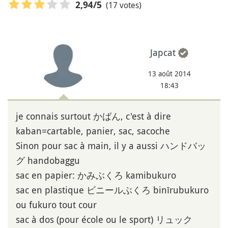
(17 votes)
2,94
/5
Japcat
13 août 2014
18:43
je connais surtout かばん, c'est à dire
kaban=cartable, panier, sac, sacoche
Sinon pour sac à main, il y a aussi ハンドバッ
グ handobaggu
sac en papier: かみぶくろ kamibukuro
sac en plastique ビニールぶくろ binīrubukuro
ou fukuro tout cour
sac à dos (pour école ou le sport) リュック