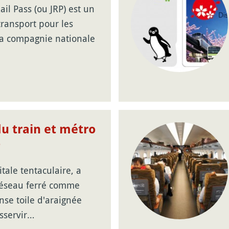
ail Pass (ou JRP) est un
 transport pour les
la compagnie nationale
u train et métro
o
itale tentaculaire, a
 réseau ferré comme
se toile d'araignée
sservir…