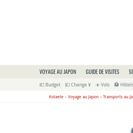
Que
VOYAGE AU JAPON
GUIDE DE VISITES
S
💶 Budget
💴 Change ¥
✈️ Vols
🏨 Hôtel
Kotaete
»
Voyage au Japon
»
Transports au J