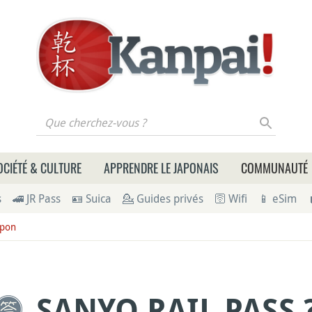
 cherchez-vous ?
OCIÉTÉ & CULTURE
APPRENDRE LE JAPONAIS
COMMUNAUTÉ
s
🚄 JR Pass
🪪 Suica
💁 Guides privés
🛜 Wifi
📱 eSim
apon
SANYO RAIL PASS 