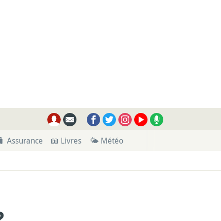
🧳 Assurance
📖 Livres
🌤 Météo
?