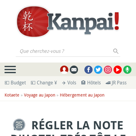
Que cherchez-vous ?
💶 Budget
💴 Change ¥
✈️ Vols
🏨 Hôtels
🚄 JR Pass
🪪
Kotaete
»
Voyage au Japon
»
Hébergement au Japon
RÉGLER LA NOTE