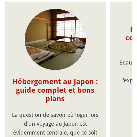
R
con
Beauco
c
l'expé
Hébergement au Japon :
guide complet et bons
plans
La question de savoir où loger lors
d'un voyage au Japon est
évidemment centrale, que ce soit