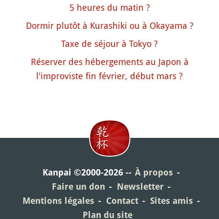
5 heures du matin ?
Dormir plutôt à Kurashiki ou à Okayama ?
Taxe de séjour à Tokyo ?
Réserver des hébergements au Japon à
l'improviste fin février, début mars ?
Kanpai ©2000-2026
À propos
Faire un don
Newsletter
Mentions légales
Contact
Sites amis
Plan du site